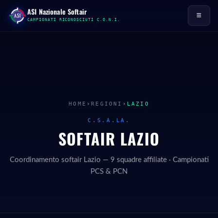
Salta
ASI Nazionale Softair
al
≡
contenuto
CAMPIONATI RICONOSCIUTI C.O.N.I.
HOME
›
REGIONI
›
LAZIO
C.S.A.LA.
SOFTAIR LAZIO
Coordinamento softair Lazio — 9 squadre affiliate · Campionati
PCS & PCN