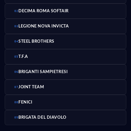
DECIMA ROMA SOFTAIR
02
LEGIONE NOVA INVICTA
03
STEEL BROTHERS
04
T.F.A
05
BRIGANTI SAMPIETRESI
06
JOINT TEAM
07
FENICI
08
BRIGATA DEL DIAVOLO
09